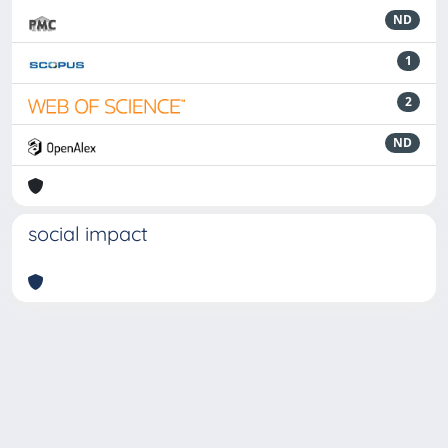
ND
1
2
ND
social impact