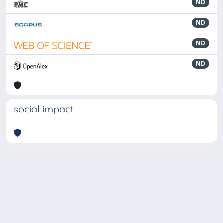
ND
ND
ND
ND
social impact
Powered by
IRIS
-
about IRIS
-