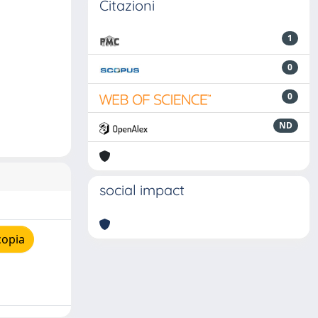
Citazioni
1
0
0
ND
social impact
copia