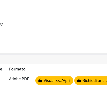
rs
e
Formato
Adobe PDF
Visualizza/Apri
Richiedi una 