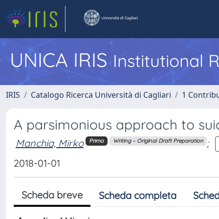
UNICA IRIS
Institutional
IRIS
Catalogo Ricerca Università di Cagliari
1 Contribu
A parsimonious approach to sui
Manchia, Mirko
;
Primo
Writing – Original Draft Preparation
2018-01-01
Scheda breve
Scheda completa
Sched