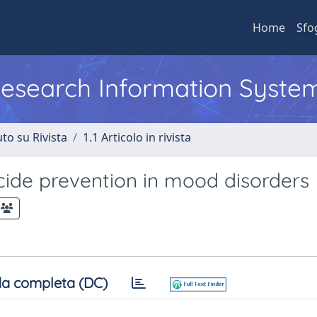
Home
Sfo
 Research Information Syste
to su Rivista
1.1 Articolo in rivista
cide prevention in mood disorders
a completa (DC)