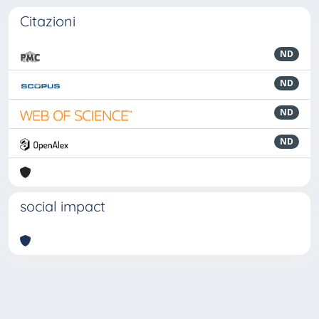
Citazioni
ND
ND
ND
ND
social impact