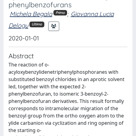
phenylbenzofurans
Michela Begala
;
Giovanna Lucia
Primo
Delogu
Ultimo
2020-01-01
Abstract
The reaction of o-
acyloxybenzylidenetriphenylphosphoranes with
substituted benzoyl chlorides in an aprotic solvent
led, together with the expected 2-
phenylbenzofuran, to isomeric 3-benzoyl-2-
phenylbenzofuran derivatives. This result formally
corresponds to intramolecular migration of the
benzoyl group from the ortho oxygen atom to the
ylide carbanion via cyclization and ring opening of
the starting o-