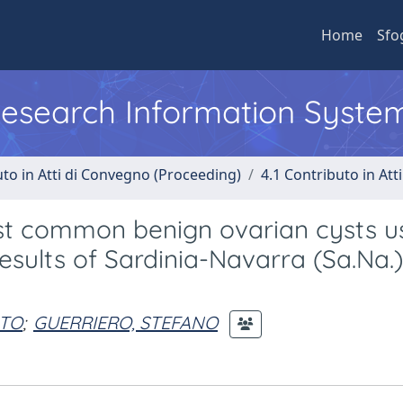
Home
Sfo
 Research Information Syste
uto in Atti di Convegno (Proceeding)
4.1 Contributo in Att
ost common benign ovarian cysts u
esults of Sardinia-Navarra (Sa.Na.)
TTO
;
GUERRIERO, STEFANO