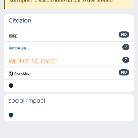
sottoposti a validazione da parte dell'ateneo
Citazioni
ND
7
7
ND
social impact