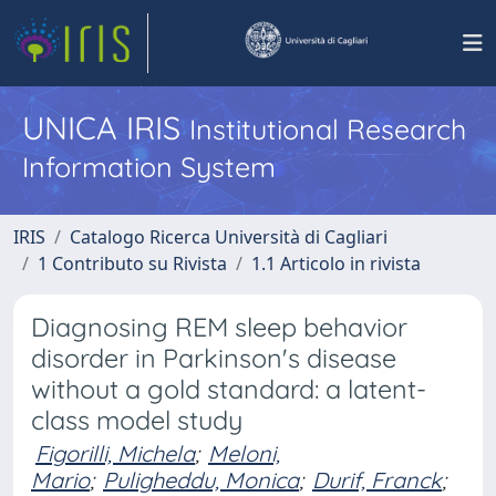
UNICA IRIS
Institutional Research
Information System
IRIS
Catalogo Ricerca Università di Cagliari
1 Contributo su Rivista
1.1 Articolo in rivista
Diagnosing REM sleep behavior
disorder in Parkinson's disease
without a gold standard: a latent-
class model study
Figorilli, Michela
;
Meloni,
Mario
;
Puligheddu, Monica
;
Durif, Franck
;