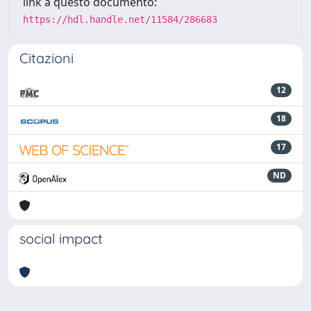
link a questo documento:
https://hdl.handle.net/11584/286683
Citazioni
12
18
17
ND
social impact