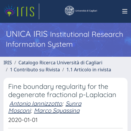
UNICA IRIS
Institutional Research
Information System
IRIS
Catalogo Ricerca Università di Cagliari
1 Contributo su Rivista
1.1 Articolo in rivista
Fine boundary regularity for the
degenerate fractional p-Laplacian
Antonio Iannizzotto
;
Sunra
Mosconi
;
Marco Squassina
2020-01-01