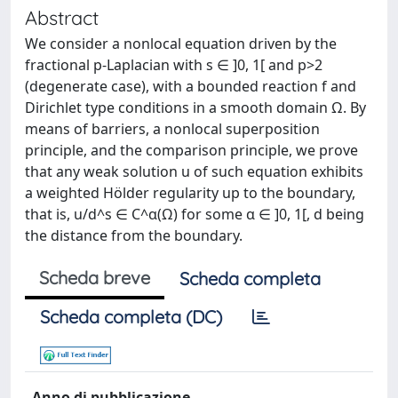
Abstract
We consider a nonlocal equation driven by the
fractional p-Laplacian with s ∈ ]0, 1[ and p>2
(degenerate case), with a bounded reaction f and
Dirichlet type conditions in a smooth domain Ω. By
means of barriers, a nonlocal superposition
principle, and the comparison principle, we prove
that any weak solution u of such equation exhibits
a weighted Hölder regularity up to the boundary,
that is, u/d^s ∈ C^α(Ω) for some α ∈ ]0, 1[, d being
the distance from the boundary.
Scheda breve
Scheda completa
Scheda completa (DC)
Anno di pubblicazione