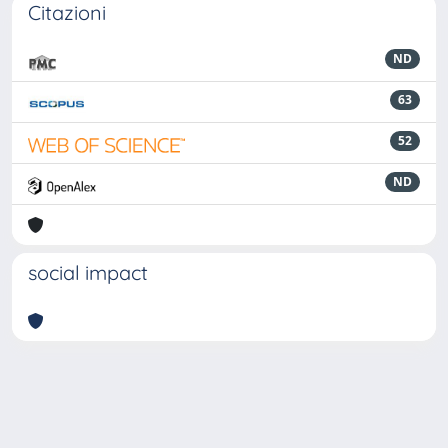
Citazioni
ND
63
52
ND
social impact