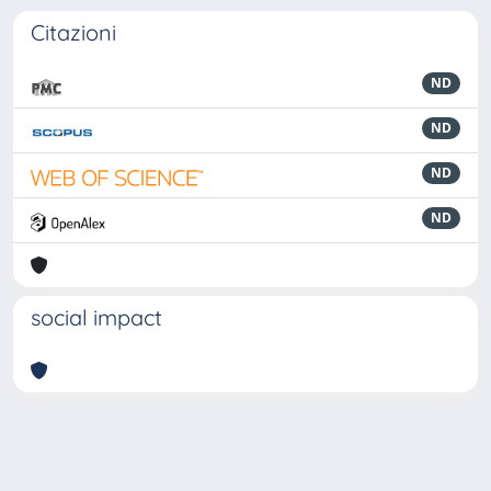
Citazioni
ND
ND
ND
ND
social impact