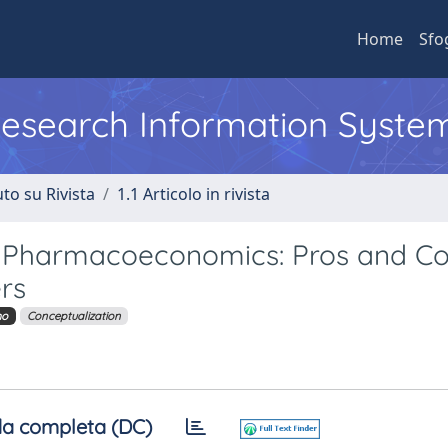
Home
Sfo
 Research Information Syste
to su Rivista
1.1 Articolo in rivista
n Pharmacoeconomics: Pros and C
rs
mo
Conceptualization
a completa (DC)