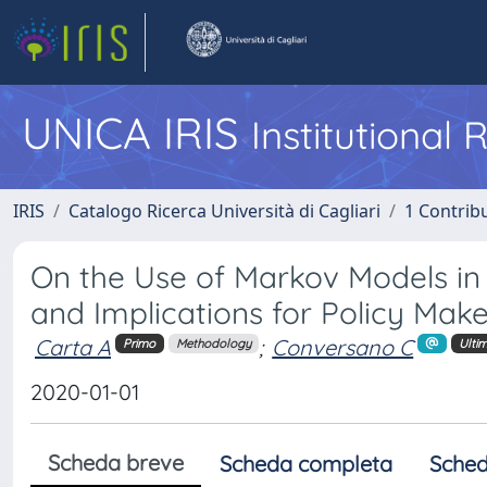
UNICA IRIS
Institutional
IRIS
Catalogo Ricerca Università di Cagliari
1 Contribu
On the Use of Markov Models i
and Implications for Policy Make
Carta A
;
Conversano C
Primo
Methodology
Ulti
2020-01-01
Scheda breve
Scheda completa
Sched