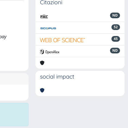
Citazioni
ND
52
 pay
45
ND
social impact