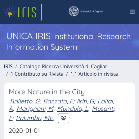
UNICA IRIS
Institutional Research
Information System
IRIS
Catalogo Ricerca Università di Cagliari
1 Contributo su Rivista
1.1 Articolo in rivista
More Nature in the City
Balletto, G
;
Bazzato, E
;
Iiriti, G
;
Lallai,
A
;
Marignani, M
;
Mundula, L
;
Musanti,
F
;
Palumbo, ME
;
2020-01-01