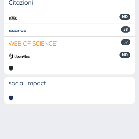
Citazioni
ND
38
37
ND
social impact