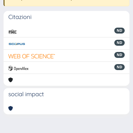
Citazioni
ND
ND
ND
ND
social impact