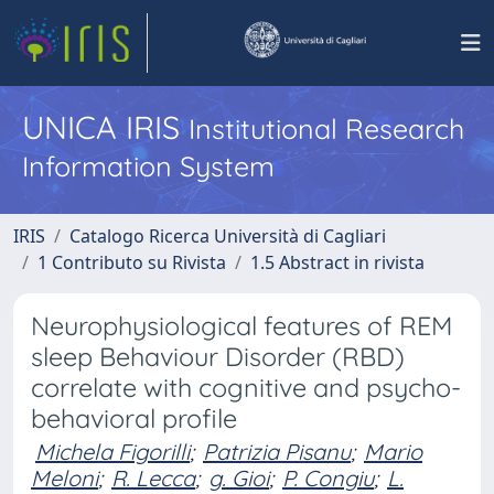
UNICA IRIS
Institutional Research
Information System
IRIS
Catalogo Ricerca Università di Cagliari
1 Contributo su Rivista
1.5 Abstract in rivista
Neurophysiological features of REM
sleep Behaviour Disorder (RBD)
correlate with cognitive and psycho-
behavioral profile
Michela Figorilli
;
Patrizia Pisanu
;
Mario
Meloni
;
R. Lecca
;
g. Gioi
;
P. Congiu
;
L.