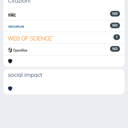
Citazioni
ND
ND
1
ND
social impact