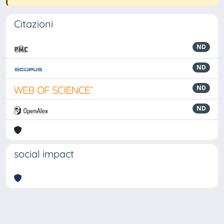
Citazioni
ND
ND
ND
ND
social impact