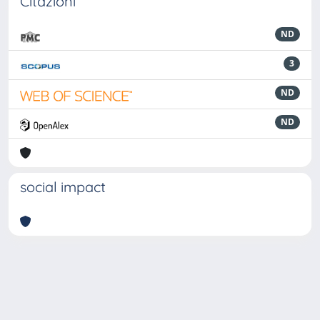
Citazioni
ND
3
ND
ND
social impact