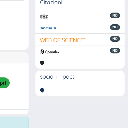
Citazioni
ND
ND
ND
ND
social impact
pri