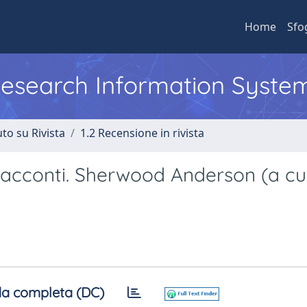
Home
Sfo
 Research Information Syste
to su Rivista
1.2 Recensione in rivista
racconti. Sherwood Anderson (a cu
a completa (DC)