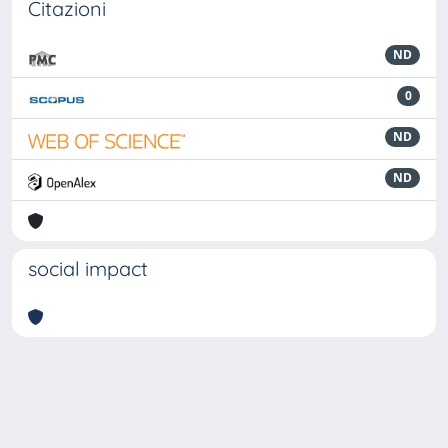
Citazioni
ND
0
ND
ND
social impact