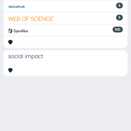
6
5
ND
social impact
Powered by
IRIS
-
about IRIS
-
Utilizzo dei cookie
-
Privacy
Copyright © 2026