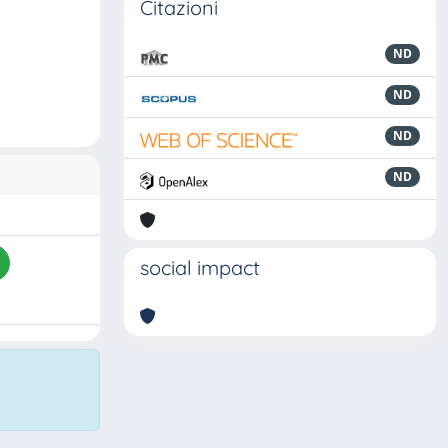
Citazioni
ND
ND
ND
ND
social impact