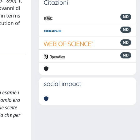
-1890). It
Citazioni
ovanni di
 in terms
ND
tution of
ND
ND
ND
social impact
n esame i
icomio era
le scelte
ia che per