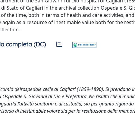
tment of the San Giovanni di Dio hospital of Cagliari (1859
 Stato of Cagliari in the archival collection Ospedale S. Gi
of the time, both in terms of health and care activities, and
e again as a resource of inestimable value both for the resti
eflection.
a completa (DC)
icomio dell’ospedale civile di Cagliari (1859-1890). Si prendono i
ndi Ospedale S. Giovanni di Dio e Prefettura. Ne risulta che il man
uarda l’attività sanitaria e di custodia, sia per quanto riguarda 
risorsa di inestimabile valore sia per la restituzione della memor