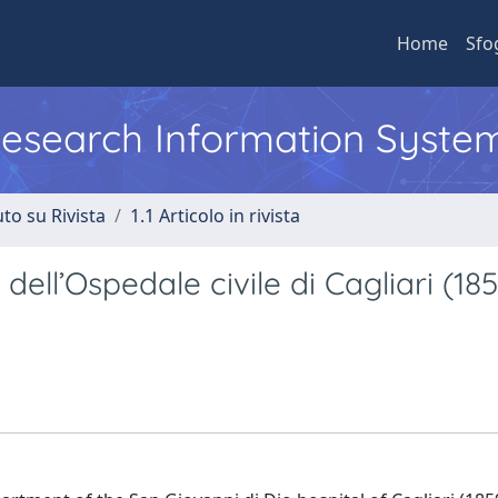
Home
Sfo
 Research Information Syste
to su Rivista
1.1 Articolo in rivista
ell’Ospedale civile di Cagliari (18