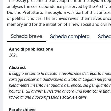
This essay presents the development of the asylum depar
analyses the correspondence preserved by the Archivio di
Dio and Prefettura. This asylum was part of the context 
of political choices. The archives reveal themselves onc
memory and for the initiation of a new social and civil r
Scheda breve
Scheda completa
Sched
Anno di pubblicazione
2021
Abstract
Il saggio presenta la nascita e l’evoluzione del reparto man
carteggi conservati dall’Archivio di Stato di Cagliari nei fo
pienamente inserito nel quadro dell’epoca, sia per quanto rig
politiche. Gli archivi si rivelano ancora una volta come una 
l’avvio di una nuova riflessione sociale e civile.
Parole chiave