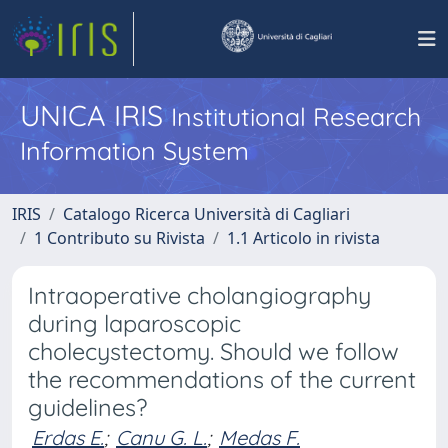
UNICA IRIS
Institutional Research
Information System
IRIS
Catalogo Ricerca Università di Cagliari
1 Contributo su Rivista
1.1 Articolo in rivista
Intraoperative cholangiography
during laparoscopic
cholecystectomy. Should we follow
the recommendations of the current
guidelines?
Erdas E.
;
Canu G. L.
;
Medas F.