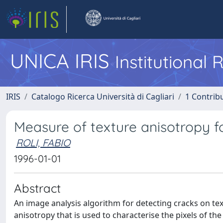
UNICA IRIS
Institutional
IRIS
Catalogo Ricerca Università di Cagliari
1 Contribu
Measure of texture anisotropy f
ROLI, FABIO
1996-01-01
Abstract
An image analysis algorithm for detecting cracks on tex
anisotropy that is used to characterise the pixels of th