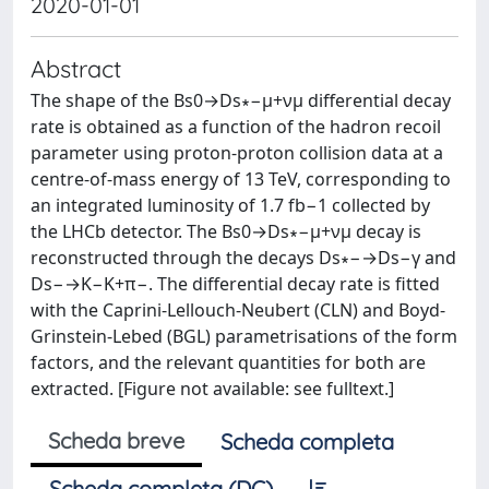
2020-01-01
Abstract
The shape of the Bs0→Ds∗−μ+νμ differential decay
rate is obtained as a function of the hadron recoil
parameter using proton-proton collision data at a
centre-of-mass energy of 13 TeV, corresponding to
an integrated luminosity of 1.7 fb−1 collected by
the LHCb detector. The Bs0→Ds∗−μ+νμ decay is
reconstructed through the decays Ds∗−→Ds−γ and
Ds−→K−K+π−. The differential decay rate is fitted
with the Caprini-Lellouch-Neubert (CLN) and Boyd-
Grinstein-Lebed (BGL) parametrisations of the form
factors, and the relevant quantities for both are
extracted. [Figure not available: see fulltext.]
Scheda breve
Scheda completa
Scheda completa (DC)