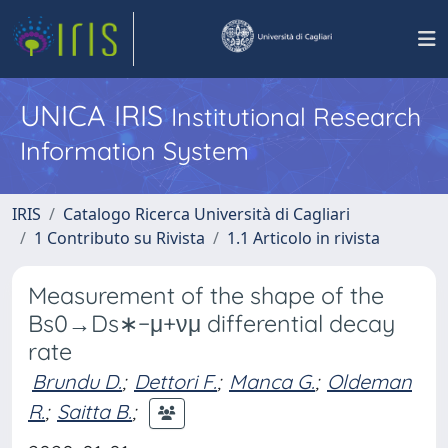
UNICA IRIS
Institutional Research
Information System
IRIS
Catalogo Ricerca Università di Cagliari
1 Contributo su Rivista
1.1 Articolo in rivista
Measurement of the shape of the
Bs0→Ds∗−μ+νμ differential decay
rate
Brundu D.
;
Dettori F.
;
Manca G.
;
Oldeman
R.
;
Saitta B.
;