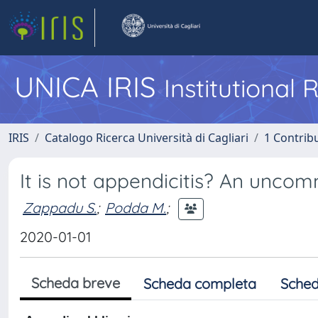
UNICA IRIS
Institutional
IRIS
Catalogo Ricerca Università di Cagliari
1 Contribu
It is not appendicitis? An unc
Zappadu S.
;
Podda M.
;
2020-01-01
Scheda breve
Scheda completa
Sched