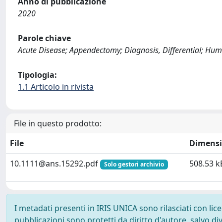
Anno di pubblicazione
2020
Parole chiave
Acute Disease; Appendectomy; Diagnosis, Differential; Hu
Tipologia:
1.1 Articolo in rivista
File in questo prodotto:
File
Dimens
10.1111@ans.15292.pdf
508.53 k
Solo gestori archivio
I metadati presenti in IRIS UNICA sono rilasciati con li
pubblicazioni sono protetti da diritto d'autore, salvo di