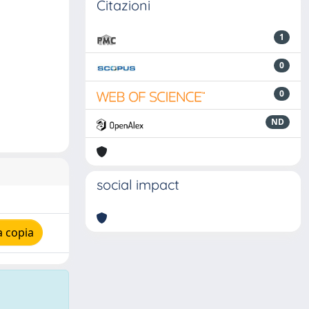
Citazioni
1
0
0
ND
social impact
a copia