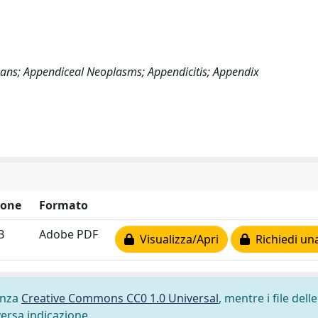
mans; Appendiceal Neoplasms; Appendicitis; Appendix
ione
Formato
B
Adobe PDF
Visualizza/Apri
Richiedi un
cenza
Creative Commons CC0 1.0 Universal
, mentre i file delle
versa indicazione.