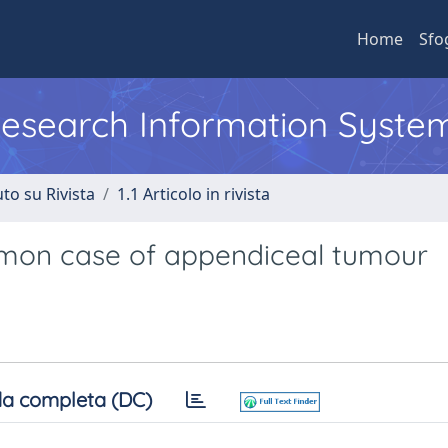
Home
Sfo
 Research Information Syste
to su Rivista
1.1 Articolo in rivista
ommon case of appendiceal tumour
a completa (DC)