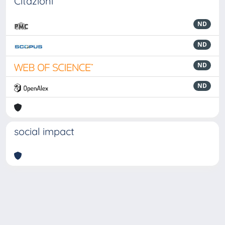
Citazioni
ND
ND
ND
ND
social impact