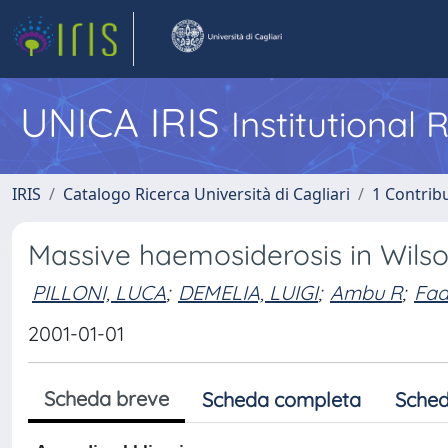
UNICA IRIS
Institutional
IRIS
Catalogo Ricerca Università di Cagliari
1 Contribu
Massive haemosiderosis in Wilso
PILLONI, LUCA
;
DEMELIA, LUIGI
;
Ambu R
;
Faa
2001-01-01
Scheda breve
Scheda completa
Sched