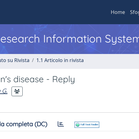
Home
Sfo
 Research Information Syste
to su Rivista
1.1 Articolo in rivista
n's disease - Reply
 G.
a completa (DC)