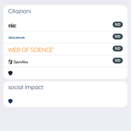
Citazioni
ND
ND
ND
ND
social impact