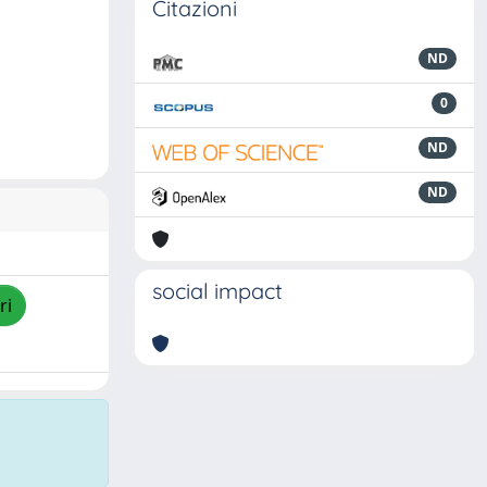
Citazioni
ND
0
ND
ND
social impact
ri