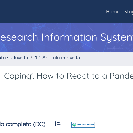
Home
Sfo
 Research Information Syste
to su Rivista
1.1 Articolo in rivista
al Coping’. How to React to a Pand
a completa (DC)