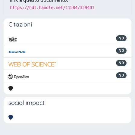
link a questo documento:
https://hdl.handle.net/11584/329401
Citazioni
ND
ND
ND
ND
social impact