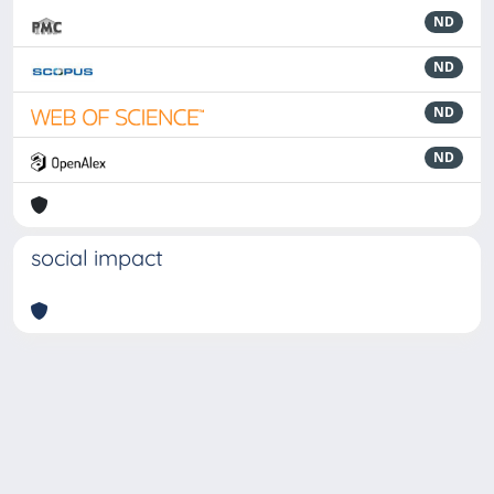
ND
ND
ND
ND
social impact