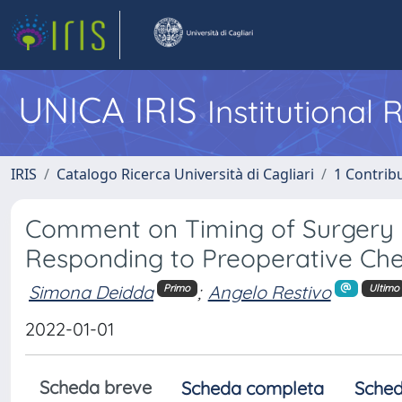
UNICA IRIS
Institutional
IRIS
Catalogo Ricerca Università di Cagliari
1 Contribu
Comment on Timing of Surgery F
Responding to Preoperative Ch
Simona Deidda
;
Angelo Restivo
Primo
Ultimo
2022-01-01
Scheda breve
Scheda completa
Sched