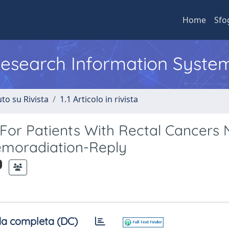
Home
Sfo
 Research Information Syste
to su Rivista
1.1 Articolo in rivista
or Patients With Rectal Cancers 
emoradiation-Reply
a completa (DC)