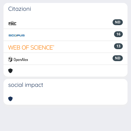
Citazioni
ND
16
13
ND
social impact