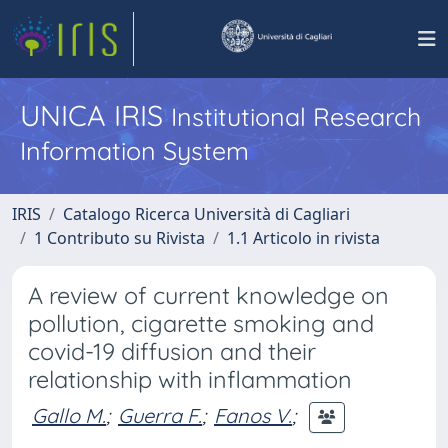
UNICA IRIS
Institutional Research
Information System
IRIS
Catalogo Ricerca Università di Cagliari
1 Contributo su Rivista
1.1 Articolo in rivista
A review of current knowledge on
pollution, cigarette smoking and
covid-19 diffusion and their
relationship with inflammation
Gallo M.
;
Guerra F.
;
Fanos V.
;