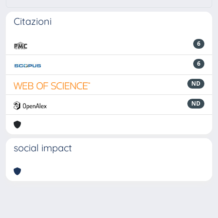
Citazioni
6
6
ND
ND
social impact