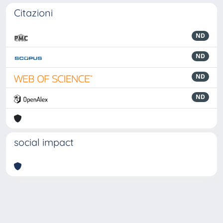
Citazioni
ND
ND
ND
ND
social impact