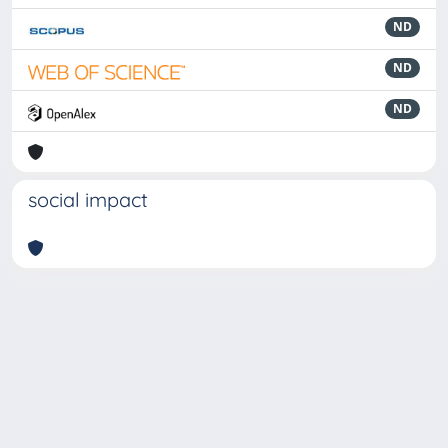
ND
ND
ND
social impact
Powered by
IRIS
-
about IRIS
-
Utilizzo dei cookie
-
Privacy
Copyright © 2026