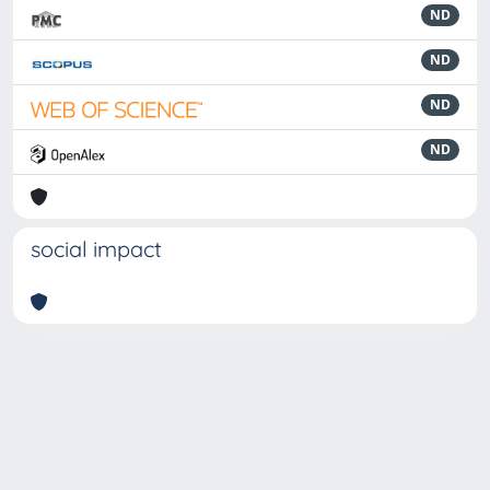
ND
ND
ND
ND
social impact