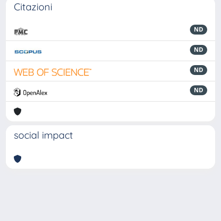
Citazioni
ND
ND
ND
ND
social impact