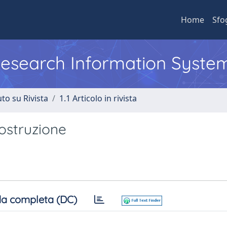
Home
Sfo
 Research Information Syste
to su Rivista
1.1 Articolo in rivista
costruzione
a completa (DC)