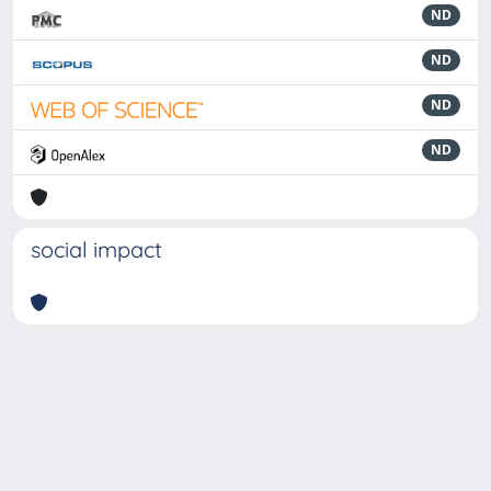
ND
ND
ND
ND
social impact