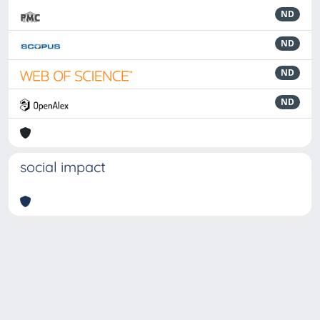
ND
ND
ND
ND
social impact