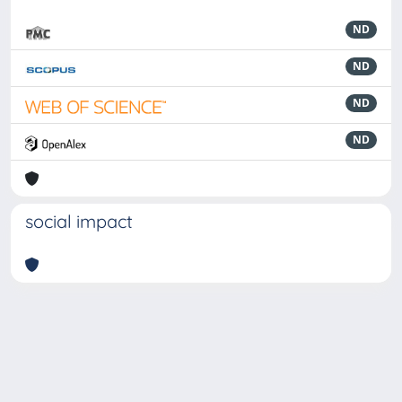
ND
ND
ND
ND
social impact