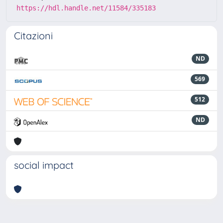
https://hdl.handle.net/11584/335183
Citazioni
ND
569
512
ND
social impact