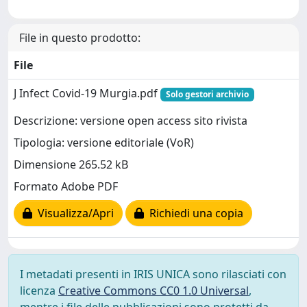
File in questo prodotto:
File
J Infect Covid-19 Murgia.pdf
Solo gestori archivio
Descrizione: versione open access sito rivista
Tipologia: versione editoriale (VoR)
Dimensione 265.52 kB
Formato Adobe PDF
Visualizza/Apri
Richiedi una copia
I metadati presenti in IRIS UNICA sono rilasciati con
licenza
Creative Commons CC0 1.0 Universal
,
mentre i file delle pubblicazioni sono protetti da