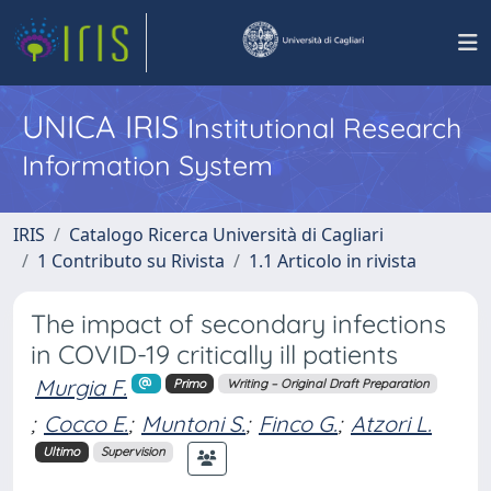
UNICA IRIS
Institutional Research
Information System
IRIS
Catalogo Ricerca Università di Cagliari
1 Contributo su Rivista
1.1 Articolo in rivista
The impact of secondary infections
in COVID-19 critically ill patients
Murgia F.
Primo
Writing – Original Draft Preparation
;
Cocco E.
;
Muntoni S.
;
Finco G.
;
Atzori L.
Ultimo
Supervision