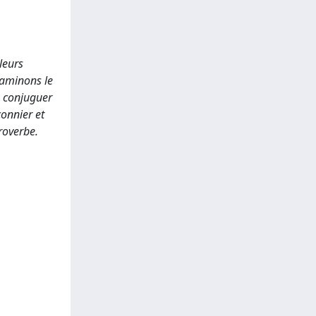
leurs
xaminons le
à conjuguer
connier et
roverbe.