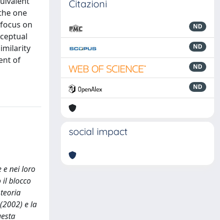
quivalent
Citazioni
 the one
 focus on
ND
nceptual
ND
imilarity
ent of
ND
ND
social impact
 e nei loro
 il blocco
 teoria
(2002) e la
uesta