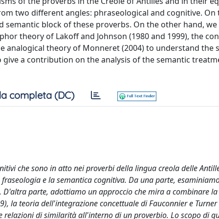
sms of the proverbs in the Creole of Antilles and in their e
from two different angles: phraseological and cognitive. On
nd semantic block of these proverbs. On the other hand, we
hor theory of Lakoff and Johnson (1980 and 1999), the co
e analogical theory of Monneret (2004) to understand the s
to give a contribution on the analysis of the semantic treatm
a completa (DC)
tivi che sono in atto nei proverbi della lingua creola delle Antille
la fraseologia e la semantica cognitiva. Da una parte, esaminiamo
i. D'altra parte, adottiamo un approccio che mira a combinare la
), la teoria dell'integrazione concettuale di Fauconnier e Turner 
elazioni di similarità all'interno di un proverbio. Lo scopo di q