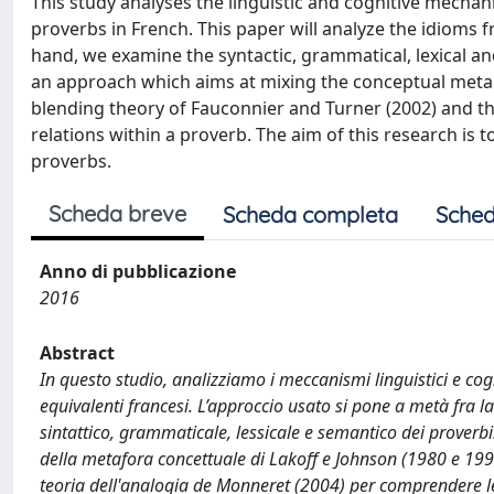
This study analyses the linguistic and cognitive mechani
proverbs in French. This paper will analyze the idioms 
hand, we examine the syntactic, grammatical, lexical a
an approach which aims at mixing the conceptual metap
blending theory of Fauconnier and Turner (2002) and th
relations within a proverb. The aim of this research is 
proverbs.
Scheda breve
Scheda completa
Sched
Anno di pubblicazione
2016
Abstract
In questo studio, analizziamo i meccanismi linguistici e cogni
equivalenti francesi. L’approccio usato si pone a metà fra 
sintattico, grammaticale, lessicale e semantico dei proverb
della metafora concettuale di Lakoff e Johnson (1980 e 1999
teoria dell'analogia de Monneret (2004) per comprendere le r