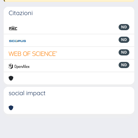
Citazioni
ND
ND
ND
ND
social impact