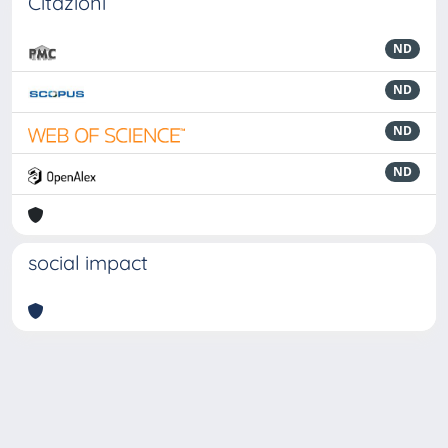
Citazioni
ND
ND
ND
ND
social impact