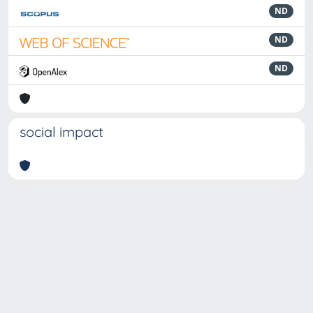
ND
ND
ND
social impact
Powered by
IRIS
-
about IRIS
-
Utilizzo dei cookie
-
Privacy
Copyright © 2026