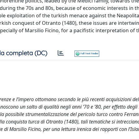
Florentine politics, leaded by the Medici family, towards t
 during the 70s and 80s, because of economic interests in t
ble exploitation of the turkish menace against the Neapolit
urkish conquest of Otranto (1480), these issues are intertwi
cially of Marsilio Ficino, for a pacifistic interpretation of 
a completa (DC)
renze e l’impero ottomano secondo le più recenti acquisizioni del
onoscono un salto di qualità negli anni ’70 e ’80, per effetto degli 
la possibile strumentalizzazione del pericolo turco contro Ferrant
alla conquista turca di Otranto (1480), tali tematiche si intreccia
 di Marsilio Ficino, per una lettura irenica dei rapporti con l’Isl