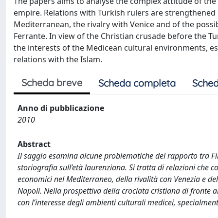
The papers aims to analyse the complex attitude of the 
empire. Relations with Turkish rulers are strengthened
Mediterranean, the rivalry with Venice and of the possi
Ferrante. In view of the Christian crusade before the T
the interests of the Medicean cultural environments, espe
relations with the Islam.
Scheda breve
Scheda completa
Sched
Anno di pubblicazione
2010
Abstract
Il saggio esamina alcune problematiche del rapporto tra Fi
storiografia sull’età laurenziana. Si tratta di relazioni che c
economici nel Mediterraneo, della rivalità con Venezia e del
Napoli. Nella prospettiva della crociata cristiana di fronte 
con l’interesse degli ambienti culturali medicei, specialmente