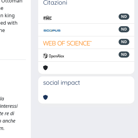
he Ottoman
Citazioni
he
an king
ND
ned with
ND
the
ND
ND
social impact
la
interessi
e re di
no anche
am.